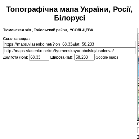
Топографічна мапа України, Росії,
Білорусі
Тюменская
обл.,
Тобольский
район, .
УСОЛЬЦЕВА
Ссылка сюда:
Долгота (lon):
Широта (lat):
Google maps