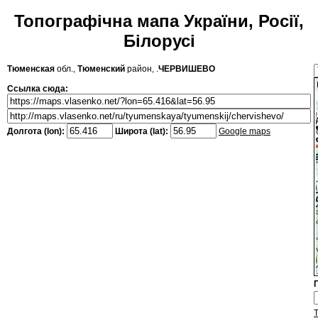
Топографічна мапа України, Росії,
Білорусі
Тюменская
обл.,
Тюменский
район, .
ЧЕРВИШЕВО
Ссылка сюда:
Долгота (lon):
Широта (lat):
Google maps