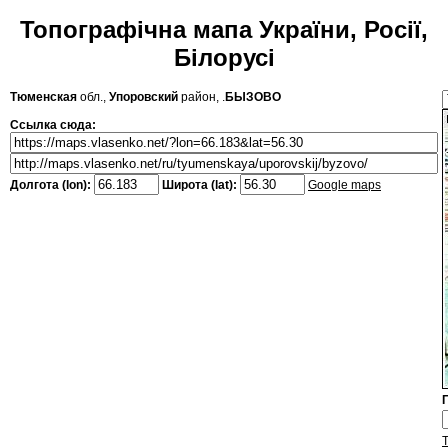
Топографічна мапа України, Росії,
Білорусі
Тюменская
обл.,
Упоровский
район, .
БЫЗОВО
Ссылка сюда:
Долгота (lon):
Широта (lat):
Google maps