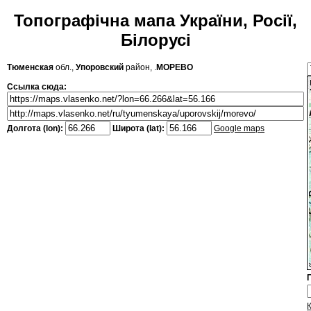
Топографічна мапа України, Росії,
Білорусі
Тюменская
обл.,
Упоровский
район, .
МОРЕВО
Ссылка сюда:
Долгота (lon):
Широта (lat):
Google maps