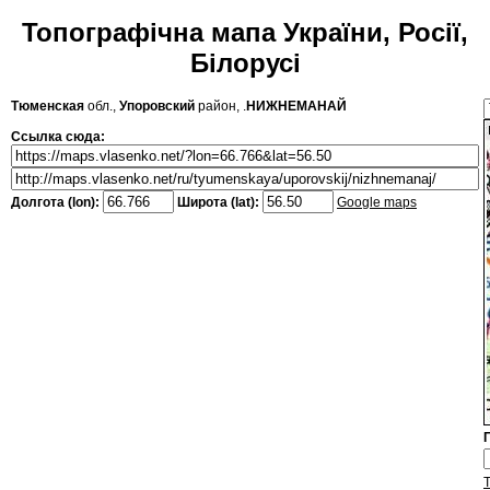
Топографічна мапа України, Росії,
Білорусі
Тюменская
обл.,
Упоровский
район, .
НИЖНЕМАНАЙ
Ссылка сюда:
Долгота (lon):
Широта (lat):
Google maps