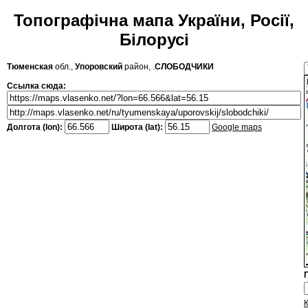
Топографічна мапа України, Росії,
Білорусі
Тюменская
обл.,
Упоровский
район, .
СЛОБОДЧИКИ
Ссылка сюда:
Долгота (lon):
Широта (lat):
Google maps