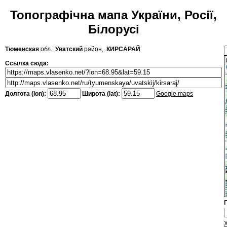
Топографічна мапа України, Росії,
Білорусі
Тюменская
обл.,
Уватский
район, .
КИРСАРАЙ
Ссылка сюда:
Долгота (lon):
Широта (lat):
Google maps