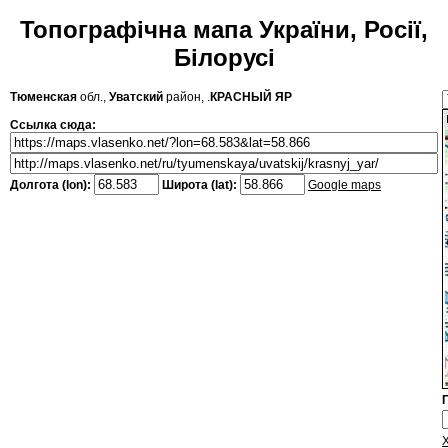
Топографічна мапа України, Росії,
Білорусі
Тюменская
обл.,
Уватский
район, .
КРАСНЫЙ ЯР
Ссылка сюда:
Долгота (lon):
Широта (lat):
Google maps