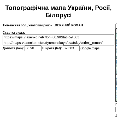
Топографічна мапа України, Росії,
Білорусі
Тюменская
обл.,
Уватский
район, .
ВЕРХНИЙ РОМАН
Ссылка сюда:
Долгота (lon):
Широта (lat):
Google maps