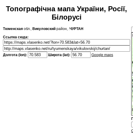
Топографічна мапа України, Росії,
Білорусі
Тюменская
обл.,
Викуловский
район, .
ЧУРТАН
Ссылка сюда:
Долгота (lon):
Широта (lat):
Google maps