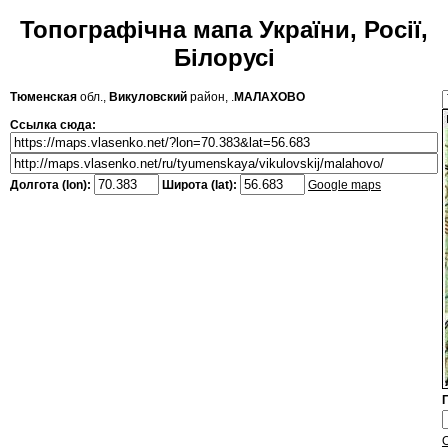
Топографічна мапа України, Росії,
Білорусі
Тюменская
обл.,
Викуловский
район, .
МАЛАХОВО
Ссылка сюда:
Долгота (lon):
Широта (lat):
Google maps