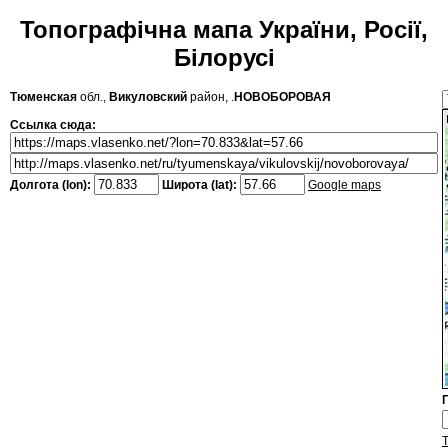
Топографічна мапа України, Росії,
Білорусі
Тюменская
обл.,
Викуловский
район, .
НОВОБОРОВАЯ
Ссылка сюда:
Долгота (lon):
Широта (lat):
Google maps