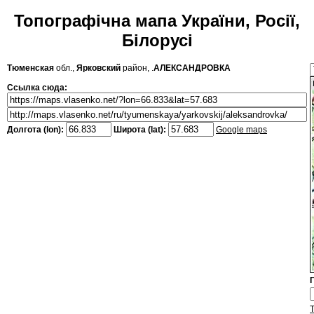
Топографічна мапа України, Росії,
Білорусі
Тюменская
обл.,
Ярковский
район, .
АЛЕКСАНДРОВКА
Ссылка сюда:
Долгота (lon):
Широта (lat):
Google maps