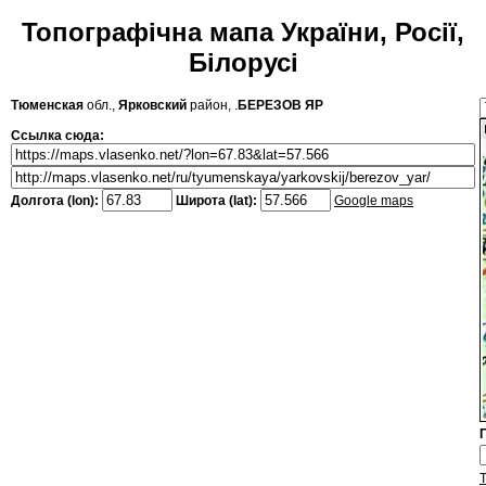
Топографічна мапа України, Росії,
Білорусі
Тюменская
обл.,
Ярковский
район, .
БЕРЕЗОВ ЯР
Ссылка сюда:
Долгота (lon):
Широта (lat):
Google maps