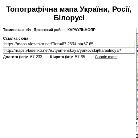
Топографічна мапа України, Росії,
Білорусі
Тюменская
обл.,
Ярковский
район, .
КАРАУЛЬНОЯР
Ссылка сюда:
Долгота (lon):
Широта (lat):
Google maps