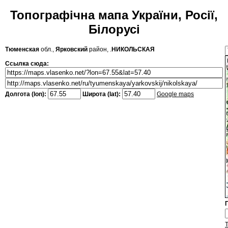
Топографічна мапа України, Росії,
Білорусі
Тюменская
обл.,
Ярковский
район, .
НИКОЛЬСКАЯ
Ссылка сюда:
Долгота (lon):
Широта (lat):
Google maps