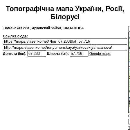
Топографічна мапа України, Росії,
Білорусі
Тюменская
обл.,
Ярковский
район, .
ШАТАНОВА
Ссылка сюда:
Долгота (lon):
Широта (lat):
Google maps