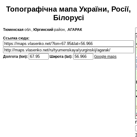
Топографічна мапа України, Росії,
Білорусі
Тюменская
обл.,
Юргинский
район, .
АГАРАК
Ссылка сюда:
Долгота (lon):
Широта (lat):
Google maps