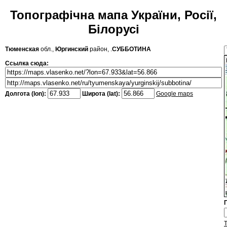
Топографічна мапа України, Росії,
Білорусі
Тюменская
обл.,
Юргинский
район, .
СУББОТИНА
Ссылка сюда:
Долгота (lon):
Широта (lat):
Google maps