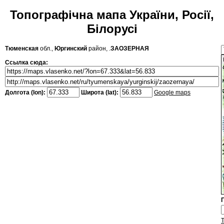
Топографічна мапа України, Росії,
Білорусі
Тюменская
обл.,
Юргинский
район, .
ЗАОЗЕРНАЯ
Ссылка сюда:
Долгота (lon):
Широта (lat):
Google maps