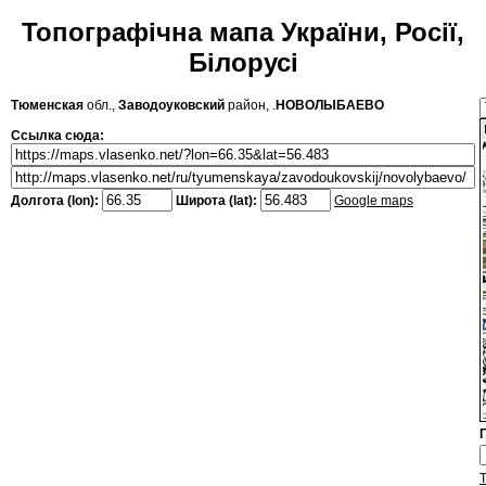
Топографічна мапа України, Росії,
Білорусі
Тюменская
обл.,
Заводоуковский
район, .
НОВОЛЫБАЕВО
Ссылка сюда:
Долгота (lon):
Широта (lat):
Google maps