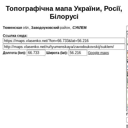
Топографічна мапа України, Росії,
Білорусі
Тюменская
обл.,
Заводоуковский
район, .
СУКЛЕМ
Ссылка сюда:
Долгота (lon):
Широта (lat):
Google maps