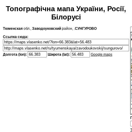
Топографічна мапа України, Росії,
Білорусі
Тюменская
обл.,
Заводоуковский
район, .
СУНГУРОВО
Ссылка сюда:
Долгота (lon):
Широта (lat):
Google maps