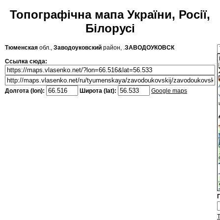
Топографічна мапа України, Росії,
Білорусі
Тюменская
обл.,
Заводоуковский
район, .
ЗАВОДОУКОВСК
Ссылка сюда:
Долгота (lon):
Широта (lat):
Google maps